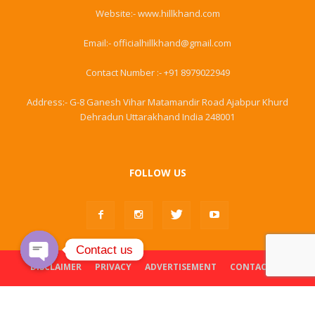
Website:- www.hillkhand.com
Email:- officialhillkhand@gmail.com
Contact Number :- +91 8979022949
Address:- G-8 Ganesh Vihar Matamandir Road Ajabpur Khurd
Dehradun Uttarakhand India 248001
FOLLOW US
Contact us
DISCLAIMER
PRIVACY
ADVERTISEMENT
CONTACT US
Open
chaty
© Hillkhand. All Rights Reserved
Powered & Designed By
Web Development Dehradun