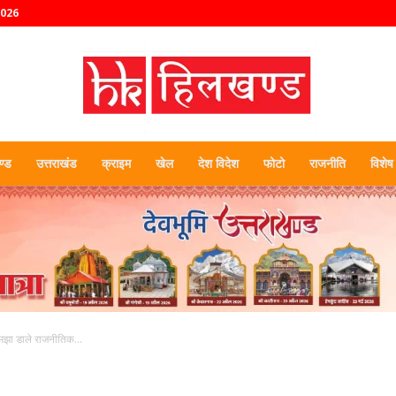
2026
्ड
उत्तराखंड
क्राइम
खेल
देश विदेश
फोटो
राजनीति
विशेष
हिलखण्ड
समझा डाले राजनीतिक...