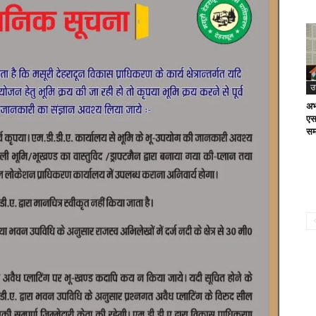
उ
अभ
एस
सम