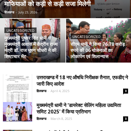
माफियाओं को कड़ी से कड़ी सजा मिलेगी
हिलखण्ड
-
July 23, 2026
UNCATEGORIZED
मुख्यमंत्री पुष्कर सिंह धामी से
UNCATEGORIZED
मुख्यमंत्री आवास में केंद्रीय राज्य
सीएम धामी ने किया 76.78 करोड़
मंत्री डॉ. राज भूषण चौधरी ने की
रुपये की 06 योजनाओं का
शिष्टाचार भेंट
लोकार्पण एवं शिलान्यास
उत्तराखण्ड में 18 नए औषधि निरीक्षक तैनात, एफडीए ने
जारी किए आदेश
हिलखण्ड
-
April 4, 2025
0
मुख्यमंत्री धामी ने ‘डायरेक्ट सेलिंग महिला उद्यमिता
समिट 2025’ में किया प्रतिभाग
हिलखण्ड
-
March 8, 2025
0