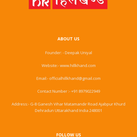
ABOUT US
Founder: - Deepak Uniyal
Website:- www.hillkhand.com
Email:- officialhillkhand@gmail.com
Contact Number :- +91 8979022949
Address:- G-8 Ganesh Vihar Matamandir Road Ajabpur Khurd
Dehradun Uttarakhand India 248001
FOLLOW US