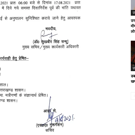
उ
उत्
मौर
लोग
उ
डब
खण्