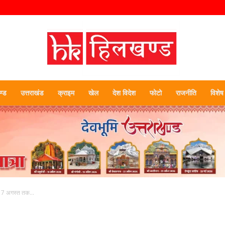
्ड
उत्तराखंड
क्राइम
खेल
देश विदेश
फोटो
राजनीति
विशेष
हिलखण्ड
ू, 17 अगस्त तक...