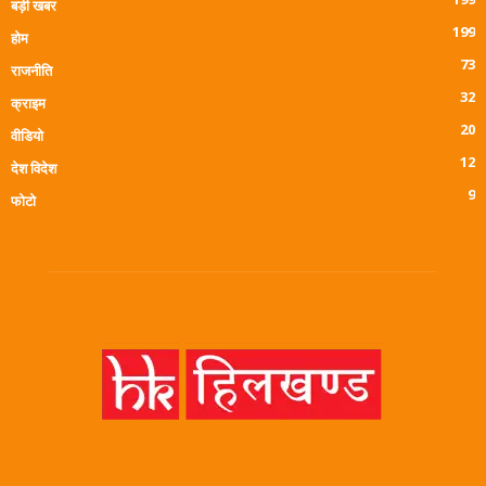
बड़ी खबर
199
होम
73
राजनीति
32
क्राइम
20
वीडियो
12
देश विदेश
9
फोटो