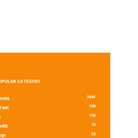
OPULAR CATEGORY
3841
्तराखंड
199
ी खबर
199
म
73
जनीति
32
राइम