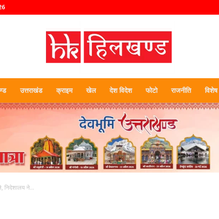
26
्ड
उत्तराखंड
क्राइम
खेल
देश विदेश
फोटो
राजनीति
विशेष
हिलखण्ड
ले, निदेशालय ने...