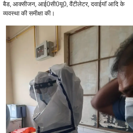
बैड, आक्सीजन, आई0सी0यू0, वैंटीलेटर, दवाईयाॅ आदि के
व्यवस्था की समीक्षा की।