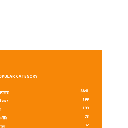
OPULAR CATEGORY
3841
्तराखंड
199
ी खबर
199
म
73
जनीति
32
राइम