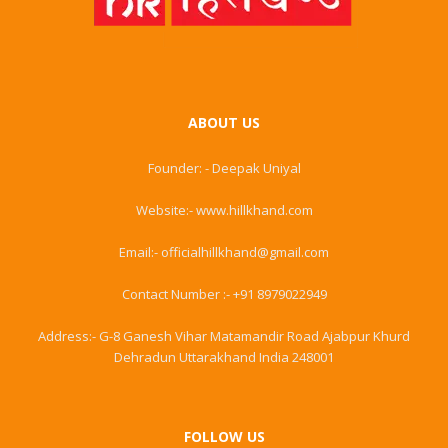
ABOUT US
Founder: - Deepak Uniyal
Website:- www.hillkhand.com
Email:- officialhillkhand@gmail.com
Contact Number :- +91 8979022949
Address:- G-8 Ganesh Vihar Matamandir Road Ajabpur Khurd
Dehradun Uttarakhand India 248001
FOLLOW US