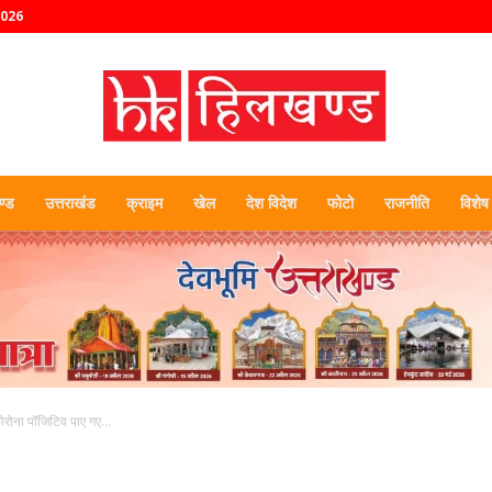
2026
्ड
उत्तराखंड
क्राइम
खेल
देश विदेश
फोटो
राजनीति
विशेष
हिलखण्ड
कोरोना पॉजिटिव पाए गए...