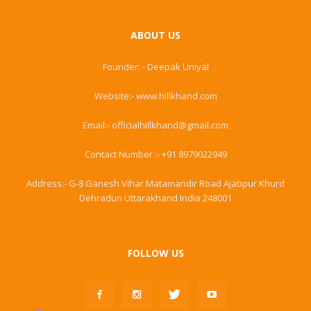
ABOUT US
Founder: - Deepak Uniyal
Website:- www.hillkhand.com
Email:- officialhillkhand@gmail.com
Contact Number :- +91 8979022949
Address:- G-8 Ganesh Vihar Matamandir Road Ajabpur Khurd
Dehradun Uttarakhand India 248001
FOLLOW US