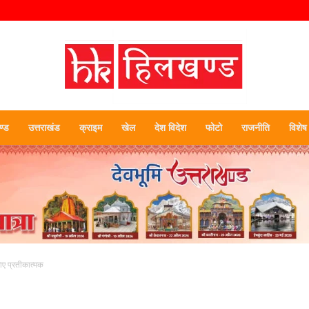
्ड
उत्तराखंड
क्राइम
खेल
देश विदेश
फोटो
राजनीति
विशेष
हिलखण्ड
ाए प्रतीकात्मक