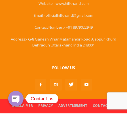
Website:- www.hillkhand.com
Email:- officialhillkhand@gmail.com
Contact Number :- +91 8979022949
Address:- G-8 Ganesh Vihar Matamandir Road Ajabpur Khurd
Dehradun Uttarakhand India 248001
FOLLOW US
Contact us
DISCLAIMER
PRIVACY
ADVERTISEMENT
CONTACT US
Open
chaty
© Hillkhand. All Rights Reserved
Powered & Designed By
Web Development Dehradun