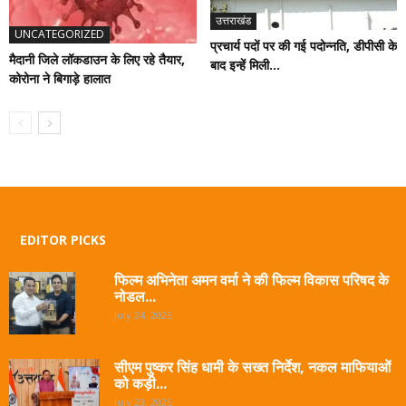
उत्तराखंड
UNCATEGORIZED
प्रचार्य पदों पर की गई पदोन्नति, डीपीसी के
मैदानी जिले लॉकडाउन के लिए रहे तैयार,
बाद इन्हें मिली...
कोरोना ने बिगाड़े हालात
EDITOR PICKS
फिल्म अभिनेता अमन वर्मा ने की फिल्म विकास परिषद के
नोडल...
July 24, 2026
सीएम पुष्कर सिंह धामी के सख्त निर्देश, नकल माफियाओं
को कड़ी...
July 23, 2026