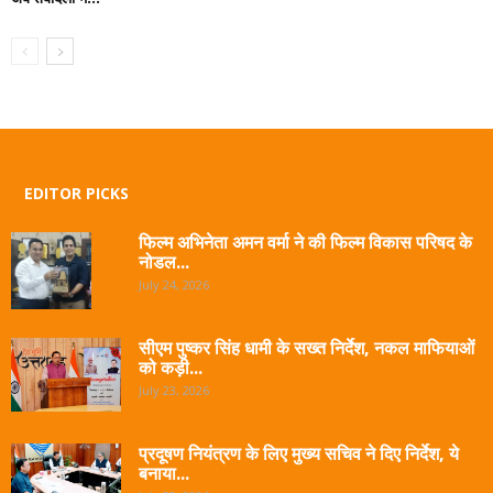
EDITOR PICKS
फिल्म अभिनेता अमन वर्मा ने की फिल्म विकास परिषद के
नोडल...
July 24, 2026
सीएम पुष्कर सिंह धामी के सख्त निर्देश, नकल माफियाओं
को कड़ी...
July 23, 2026
प्रदूषण नियंत्रण के लिए मुख्य सचिव ने दिए निर्देश, ये
बनाया...