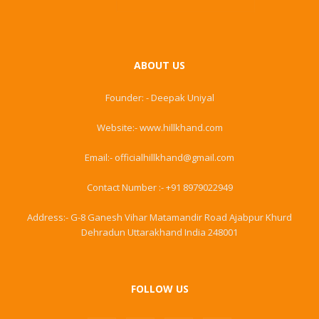
ABOUT US
Founder: - Deepak Uniyal
Website:- www.hillkhand.com
Email:- officialhillkhand@gmail.com
Contact Number :- +91 8979022949
Address:- G-8 Ganesh Vihar Matamandir Road Ajabpur Khurd
Dehradun Uttarakhand India 248001
FOLLOW US