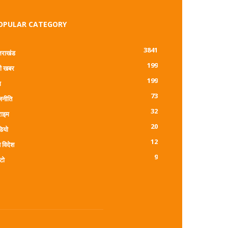
OPULAR CATEGORY
3841
्तराखंड
199
ी खबर
199
म
73
जनीति
32
राइम
20
डियो
12
 विदेश
9
टो