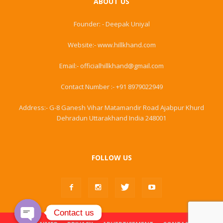
ABOUT US
Founder: - Deepak Uniyal
Website:- www.hillkhand.com
Email:- officialhillkhand@gmail.com
Contact Number :- +91 8979022949
Address:- G-8 Ganesh Vihar Matamandir Road Ajabpur Khurd
Dehradun Uttarakhand India 248001
FOLLOW US
Contact us