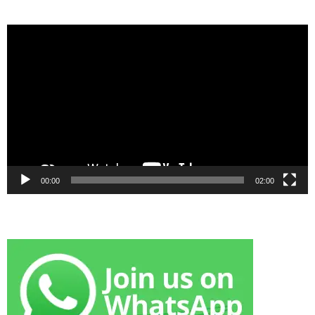
Video
Player
00:00
02:00