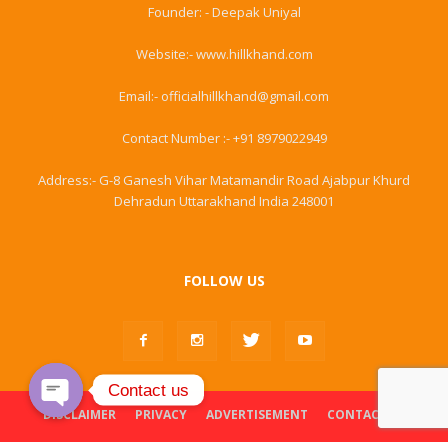
Founder: - Deepak Uniyal
Website:- www.hillkhand.com
Email:- officialhillkhand@gmail.com
Contact Number :- +91 8979022949
Address:- G-8 Ganesh Vihar Matamandir Road Ajabpur Khurd
Dehradun Uttarakhand India 248001
FOLLOW US
Contact us
DISCLAIMER
PRIVACY
ADVERTISEMENT
CONTACT US
Open
chaty