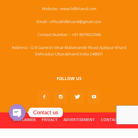
Website:- www.hillkhand.com
Email:- officialhillkhand@gmail.com
Contact Number :- +91 8979022949
Address:- G-8 Ganesh Vihar Matamandir Road Ajabpur Khurd
Dehradun Uttarakhand India 248001
FOLLOW US
Contact us
DISCLAIMER
PRIVACY
ADVERTISEMENT
CONTACT US
Open
chaty
© Hillkhand. All Rights Reserved