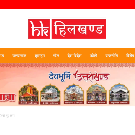
्ड
उत्तराखंड
क्राइम
खेल
देश विदेश
फोटो
राजनीति
विशेष
हिलखण्ड
0 से हुए कम