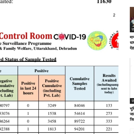
उ
मा
धाम
देह
उ
भूम
जा
जि