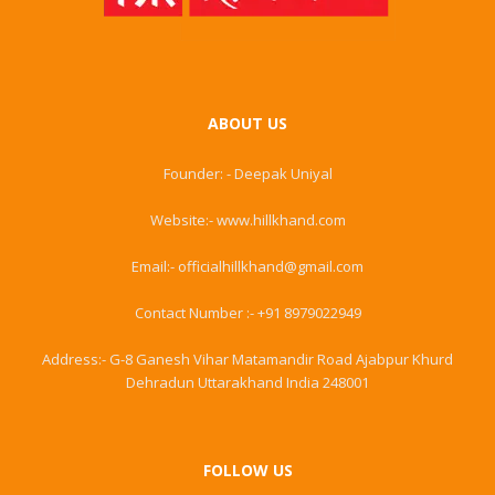
ABOUT US
Founder: - Deepak Uniyal
Website:- www.hillkhand.com
Email:- officialhillkhand@gmail.com
Contact Number :- +91 8979022949
Address:- G-8 Ganesh Vihar Matamandir Road Ajabpur Khurd
Dehradun Uttarakhand India 248001
FOLLOW US