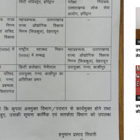
उ
उत्
ले
उ
उत्
की