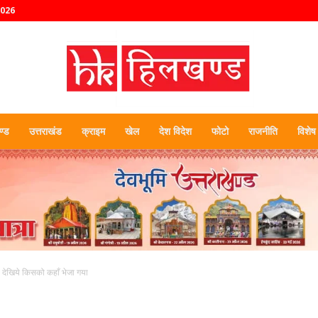
2026
्ड
उत्तराखंड
क्राइम
खेल
देश विदेश
फोटो
राजनीति
विशेष
हिलखण्ड
े, देखिये किसको कहाँ भेजा गया