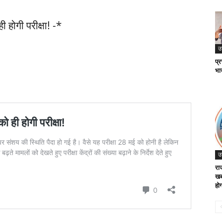
 होगी परीक्षा! -*
उ
प्
भा
उ
राज
खबर
होग