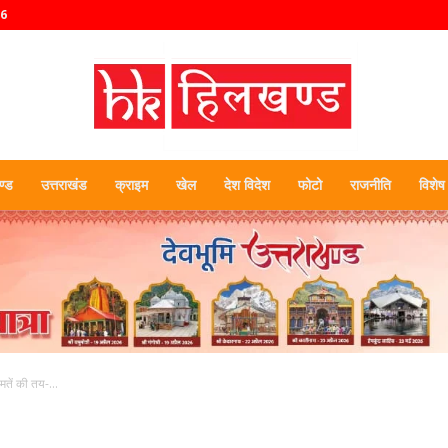
26
्ड
उत्तराखंड
क्राइम
खेल
देश विदेश
फोटो
राजनीति
विशेष
हिलखण्ड
तें की तय-...