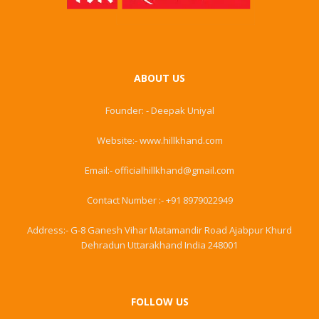
ABOUT US
Founder: - Deepak Uniyal
Website:- www.hillkhand.com
Email:- officialhillkhand@gmail.com
Contact Number :- +91 8979022949
Address:- G-8 Ganesh Vihar Matamandir Road Ajabpur Khurd
Dehradun Uttarakhand India 248001
FOLLOW US