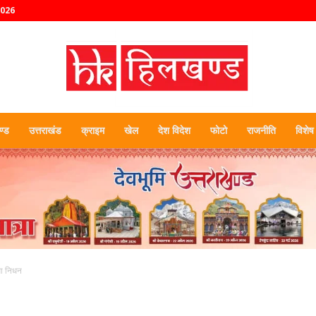
2026
्ड
उत्तराखंड
क्राइम
खेल
देश विदेश
फोटो
राजनीति
विशेष
हिलखण्ड
ुआ निधन