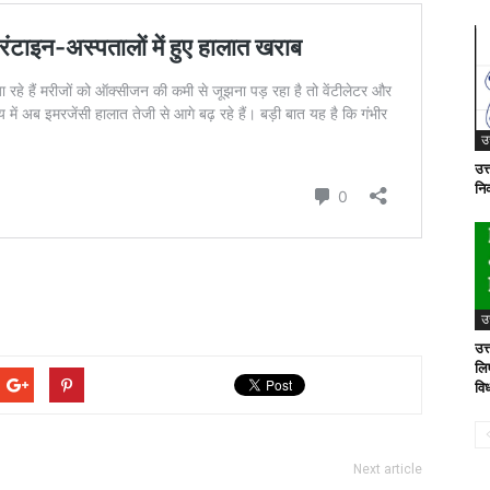
उ
उत
नि
उ
उत
लिए
वि
Next article