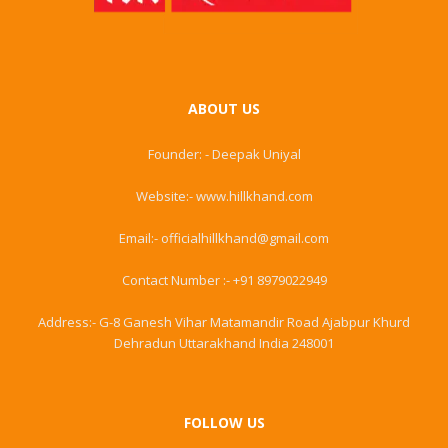
ABOUT US
Founder: - Deepak Uniyal
Website:- www.hillkhand.com
Email:- officialhillkhand@gmail.com
Contact Number :- +91 8979022949
Address:- G-8 Ganesh Vihar Matamandir Road Ajabpur Khurd
Dehradun Uttarakhand India 248001
FOLLOW US