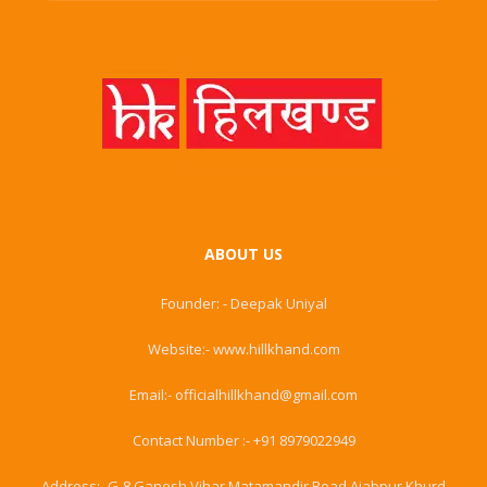
ABOUT US
Founder: - Deepak Uniyal
Website:- www.hillkhand.com
Email:- officialhillkhand@gmail.com
Contact Number :- +91 8979022949
Address:- G-8 Ganesh Vihar Matamandir Road Ajabpur Khurd