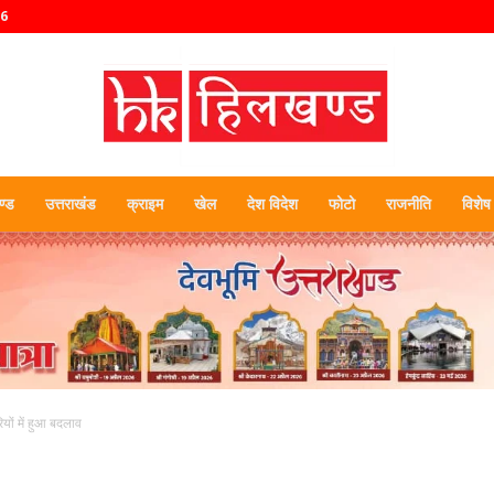
26
्ड
उत्तराखंड
क्राइम
खेल
देश विदेश
फोटो
राजनीति
विशेष
हिलखण्ड
ियों में हुआ बदलाव