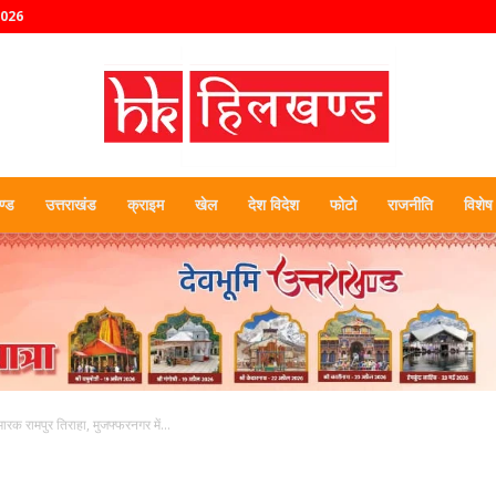
2026
्ड
उत्तराखंड
क्राइम
खेल
देश विदेश
फोटो
राजनीति
विशेष
हिलखण्ड
्मारक रामपुर तिराहा, मुजफ्फरनगर में...