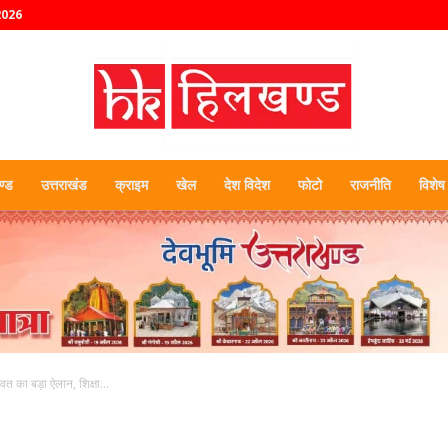
2026
्ड
उत्तराखंड
क्राइम
खेल
देश विदेश
फोटो
राजनीति
विशेष
हिलखण्ड
रावत का बड़ा ऐलान, शिक्षा...