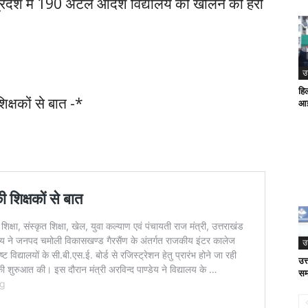
रदेश में 190 अटल आदर्श विद्यालय को खोलने की हरी
उ
हि
शिक्षकों से बात -*
आई
उ
उत्
सम