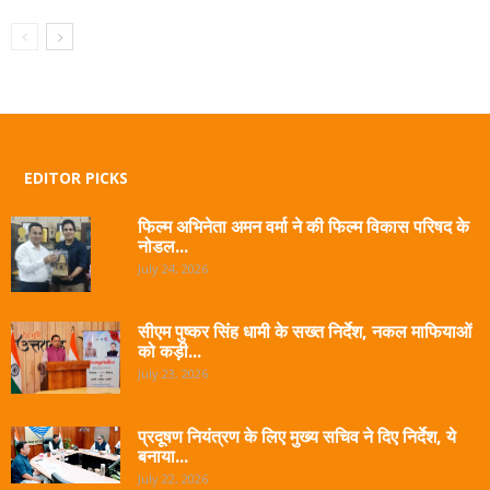
EDITOR PICKS
फिल्म अभिनेता अमन वर्मा ने की फिल्म विकास परिषद के
नोडल...
July 24, 2026
सीएम पुष्कर सिंह धामी के सख्त निर्देश, नकल माफियाओं
को कड़ी...
July 23, 2026
प्रदूषण नियंत्रण के लिए मुख्य सचिव ने दिए निर्देश, ये
बनाया...
July 22, 2026