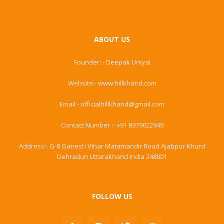
ABOUT US
Founder: - Deepak Uniyal
Website:- www.hillkhand.com
Email:- officialhillkhand@gmail.com
Contact Number :- +91 8979022949
Address:- G-8 Ganesh Vihar Matamandir Road Ajabpur Khurd
Dehradun Uttarakhand India 248001
FOLLOW US