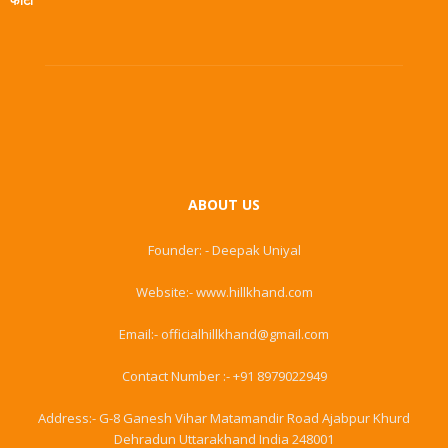
फोटो
ABOUT US
Founder: - Deepak Uniyal
Website:- www.hillkhand.com
Email:- officialhillkhand@gmail.com
Contact Number :- +91 8979022949
Address:- G-8 Ganesh Vihar Matamandir Road Ajabpur Khurd
Dehradun Uttarakhand India 248001