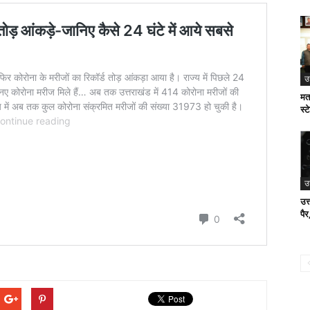
उ
मत
स्
उ
उत्
पैर