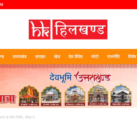
26
्ड
उत्तराखंड
क्राइम
खेल
देश विदेश
फोटो
राजनीति
विशेष
हिलखण्ड
ण के दिये निर्देश, सीएम ने...