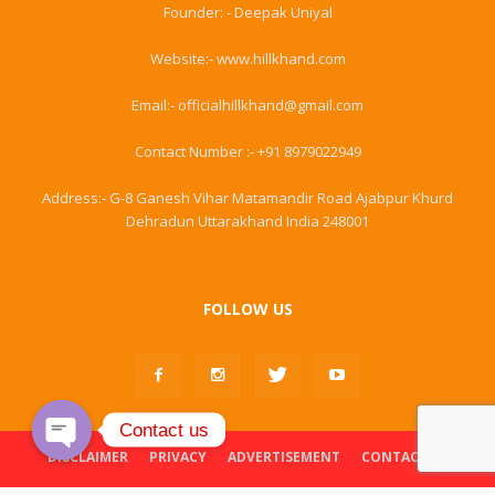
Founder: - Deepak Uniyal
Website:- www.hillkhand.com
Email:- officialhillkhand@gmail.com
Contact Number :- +91 8979022949
Address:- G-8 Ganesh Vihar Matamandir Road Ajabpur Khurd
Dehradun Uttarakhand India 248001
FOLLOW US
Contact us
DISCLAIMER
PRIVACY
ADVERTISEMENT
CONTACT US
Open
chaty
© Hillkhand. All Rights Reserved