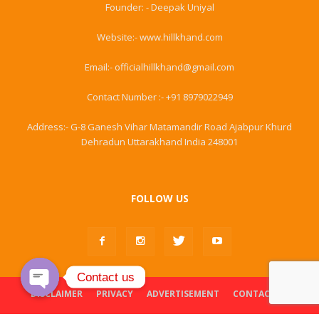
Founder: - Deepak Uniyal
Website:- www.hillkhand.com
Email:- officialhillkhand@gmail.com
Contact Number :- +91 8979022949
Address:- G-8 Ganesh Vihar Matamandir Road Ajabpur Khurd
Dehradun Uttarakhand India 248001
FOLLOW US
Contact us
DISCLAIMER
PRIVACY
ADVERTISEMENT
CONTACT US
Open
chaty
© Hillkhand. All Rights Reserved