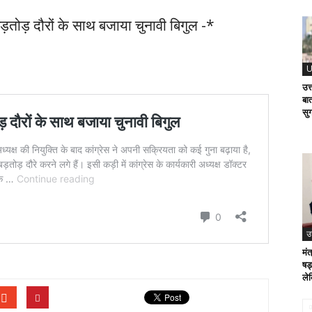
ड़तोड़ दौरों के साथ बजाया चुनावी बिगुल -*
U
उत
बा
सु
उ
मं
षड्
ले