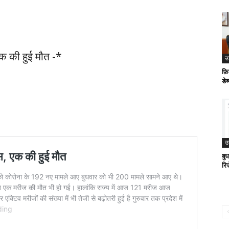
क की हुई मौत -*
उ
फ़िल
डेब
उ
बु
रिप