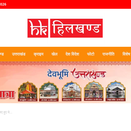
2026
्ड
उत्तराखंड
क्राइम
खेल
देश विदेश
फोटो
राजनीति
विशेष
हिलखण्ड
 हुए ये...