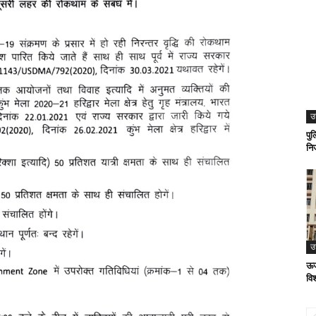
उ
पुल
निज
उ
ऊर्
विश