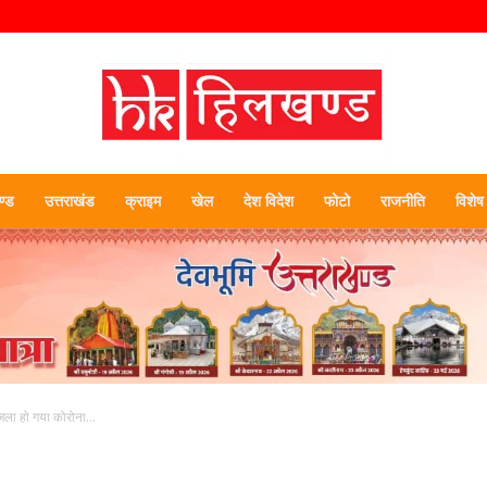
्ड
उत्तराखंड
क्राइम
खेल
देश विदेश
फोटो
राजनीति
विशेष
हिलखण्ड
िला हो गया कोरोना...