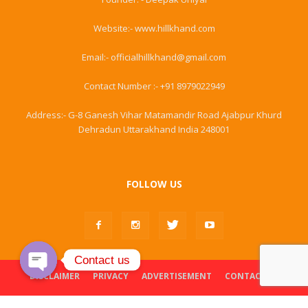
Website:- www.hillkhand.com
Email:- officialhillkhand@gmail.com
Contact Number :- +91 8979022949
Address:- G-8 Ganesh Vihar Matamandir Road Ajabpur Khurd
Dehradun Uttarakhand India 248001
FOLLOW US
Contact us
DISCLAIMER
PRIVACY
ADVERTISEMENT
CONTACT US
Open
chaty
© Hillkhand. All Rights Reserved