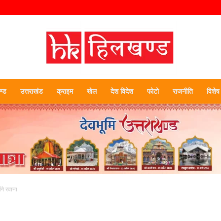
्ड
उत्तराखंड
क्राइम
खेल
देश विदेश
फोटो
राजनीति
विशेष
हिलखण्ड
ंगे रवाना