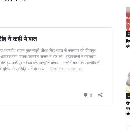
उ
नि
ब्
उ
दी
उत
गोल