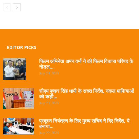
EDITOR PICKS
फिल्म अभिनेता अमन वर्मा ने की फिल्म विकास परिषद के
नोडल...
July 24, 2026
सीएम पुष्कर सिंह धामी के सख्त निर्देश, नकल माफियाओं
को कड़ी...
July 23, 2026
प्रदूषण नियंत्रण के लिए मुख्य सचिव ने दिए निर्देश, ये
बनाया...
July 22, 2026