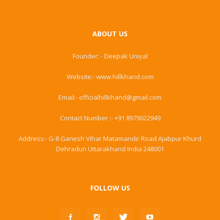
ABOUT US
Founder: - Deepak Uniyal
Website:- www.hillkhand.com
Email:- officialhillkhand@gmail.com
Contact Number :- +91 8979022949
Address:- G-8 Ganesh Vihar Matamandir Road Ajabpur Khurd
Dehradun Uttarakhand India 248001
FOLLOW US