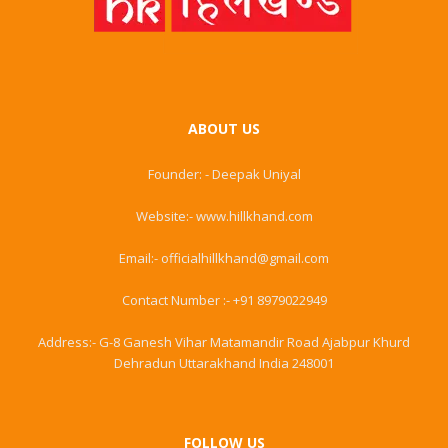
ABOUT US
Founder: - Deepak Uniyal
Website:- www.hillkhand.com
Email:- officialhillkhand@gmail.com
Contact Number :- +91 8979022949
Address:- G-8 Ganesh Vihar Matamandir Road Ajabpur Khurd
Dehradun Uttarakhand India 248001
FOLLOW US