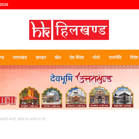
2026
्ड
उत्तराखंड
क्राइम
खेल
देश विदेश
फोटो
राजनीति
विशेष
हिलखण्ड
यमंत्री-मंत्री, सीएम के आदेश पर भी...