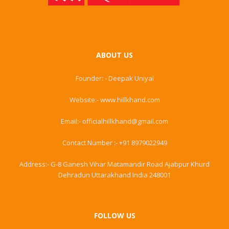
ABOUT US
Founder: - Deepak Uniyal
Website:- www.hillkhand.com
Email:- officialhillkhand@gmail.com
Contact Number :- +91 8979022949
Address:- G-8 Ganesh Vihar Matamandir Road Ajabpur Khurd
Dehradun Uttarakhand India 248001
FOLLOW US