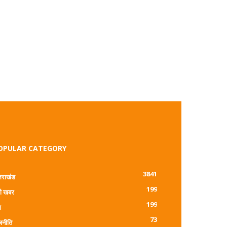
OPULAR CATEGORY
3841
्तराखंड
199
ी खबर
199
म
73
जनीति