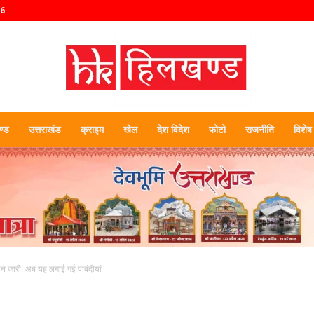
26
्ड
उत्तराखंड
क्राइम
खेल
देश विदेश
फोटो
राजनीति
विशेष
हिलखण्ड
इन जारी, अब यह लगाई गई पाबंदीयां